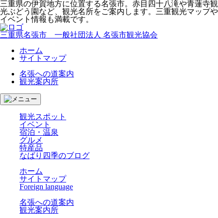
三重県の伊賀地方に位置する名張市。赤目四十八滝や青蓮寺観
光ぶどう園など、観光名所をご案内します。三重観光マップや
イベント情報も満載です。
三重県名張市 一般社団法人 名張市観光協会
ホーム
サイトマップ
名張への道案内
観光案内所
観光スポット
イベント
宿泊・温泉
グルメ
特産品
なばり
四季のブログ
ホーム
サイトマップ
Foreign language
名張への道案内
観光案内所