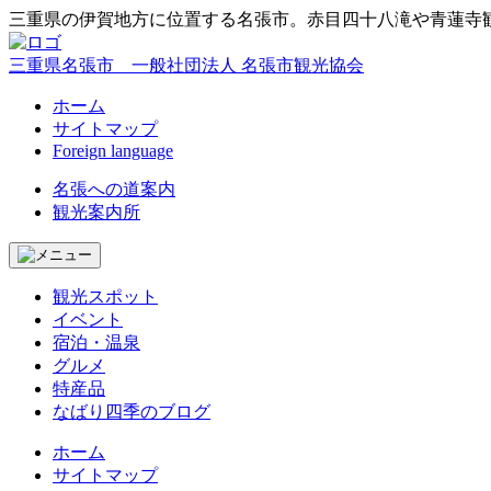
三重県の伊賀地方に位置する名張市。赤目四十八滝や青蓮寺
三重県名張市 一般社団法人 名張市観光協会
ホーム
サイトマップ
Foreign language
名張への道案内
観光案内所
観光スポット
イベント
宿泊・温泉
グルメ
特産品
なばり
四季のブログ
ホーム
サイトマップ