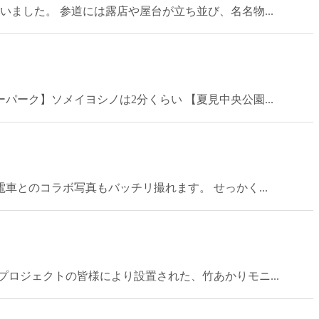
ました。 参道には露店や屋台が立ち並び、名名物...
ーク】ソメイヨシノは2分くらい 【夏見中央公園...
車とのコラボ写真もバッチリ撮れます。 せっかく...
ロジェクトの皆様により設置された、竹あかりモニ...