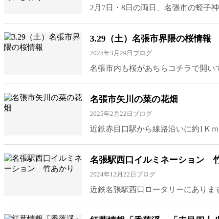
2月7日・8日の両日、名張市の蛭子
3.29（土）名張市界隈の桜情報
2025年3月29日
ブログ
名張市内も桜があちらコチラで開いて
名張市矢川の菜の花畑
2025年2月22日
ブログ
近鉄赤目口駅から線路沿いに約1Ｋｍ
名張駅西口イルミネーション 
2024年12月22日
ブログ
近鉄名張駅西口ロータリーにあります