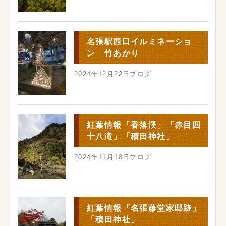
名張駅西口イルミネーショ
ン 竹あかり
2024年12月22日
ブログ
紅葉情報「香落渓」「赤目四
十八滝」「積田神社」
2024年11月18日
ブログ
紅葉情報「名張藤堂家邸跡」
「積田神社」