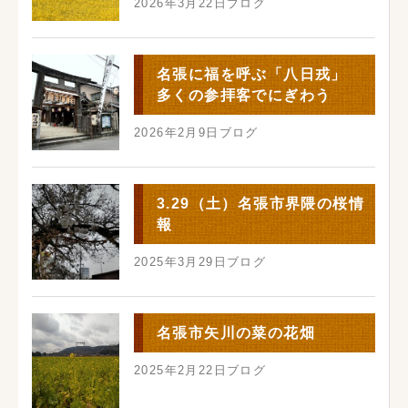
2026年3月22日
ブログ
名張に福を呼ぶ「八日戎」
多くの参拝客でにぎわう
2026年2月9日
ブログ
3.29（土）名張市界隈の桜情
報
2025年3月29日
ブログ
名張市矢川の菜の花畑
2025年2月22日
ブログ