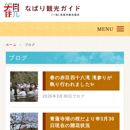
ホーム
ブログ
ブログ
春の赤目四十八滝 滝参りが
執り行われました✨
2026年3月30日
ブログ
青蓮寺湖の桜だより🌸3月30
日現在の開花状況