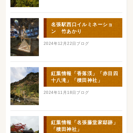
名張駅西口イルミネーショ
ン 竹あかり
2024年12月22日
ブログ
紅葉情報「香落渓」「赤目四
十八滝」「積田神社」
2024年11月18日
ブログ
紅葉情報「名張藤堂家邸跡」
「積田神社」