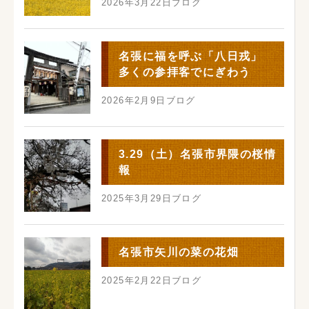
2026年3月22日
ブログ
名張に福を呼ぶ「八日戎」
多くの参拝客でにぎわう
2026年2月9日
ブログ
3.29（土）名張市界隈の桜情
報
2025年3月29日
ブログ
名張市矢川の菜の花畑
2025年2月22日
ブログ