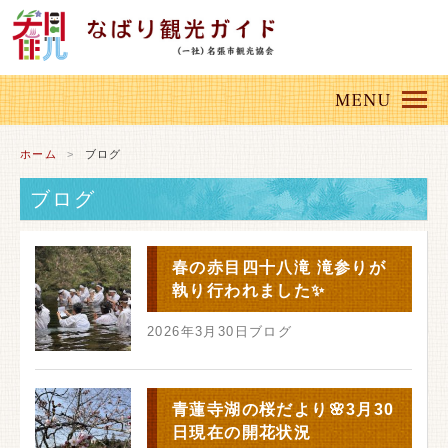
ホーム
ブログ
ブログ
春の赤目四十八滝 滝参りが
執り行われました✨
2026年3月30日
ブログ
青蓮寺湖の桜だより🌸3月30
日現在の開花状況