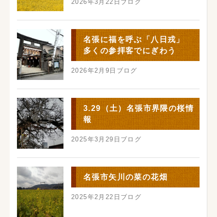
2026年3月22日
ブログ
名張に福を呼ぶ「八日戎」
多くの参拝客でにぎわう
2026年2月9日
ブログ
3.29（土）名張市界隈の桜情
報
2025年3月29日
ブログ
名張市矢川の菜の花畑
2025年2月22日
ブログ