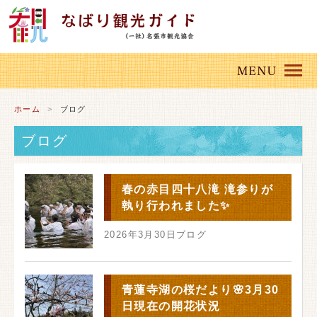
ホーム
ブログ
ブログ
春の赤目四十八滝 滝参りが
執り行われました✨
2026年3月30日
ブログ
青蓮寺湖の桜だより🌸3月30
日現在の開花状況