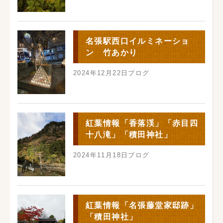
名張駅西口イルミネーショ
ン 竹あかり
2024年12月22日
ブログ
紅葉情報「香落渓」「赤目四
十八滝」「積田神社」
2024年11月18日
ブログ
紅葉情報「名張藤堂家邸跡」
「積田神社」