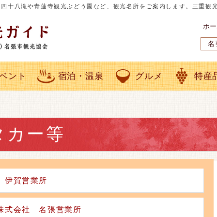
目四十八滝や青蓮寺観光ぶどう園など、観光名所をご案内します。三重観
ホー
名
ベント
宿泊・温泉
グルメ
特産
タカー等
 伊賀営業所
株式会社 名張営業所