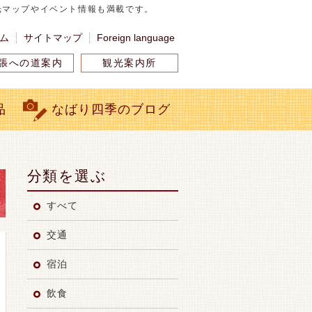
光マップやイベント情報も満載です。
ム
サイトマップ
Foreign language
張への道案内
観光案内所
品
なばり
四季のブログ
分類を選ぶ
すべて
交通
宿泊
飲食