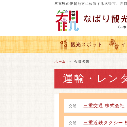
三重県の伊賀地方に位置する名張市。赤
観光スポット
イ
ホーム
会員名鑑
運輸・レン
三重交通 株式会社
交通
三重近鉄タクシー 
交通