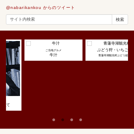
@nabarikankou からのツイート
検索
ぶどう狩・いちご狩
ご当地グルメ
牛汁
青蓮寺湖観光村ぶどう組合