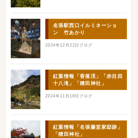
名張駅西口イルミネーショ
ン 竹あかり
2024年12月22日
ブログ
紅葉情報「香落渓」「赤目四
十八滝」「積田神社」
2024年11月18日
ブログ
紅葉情報「名張藤堂家邸跡」
「積田神社」