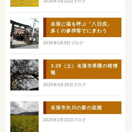
2026年3月22日
ブログ
名張に福を呼ぶ「八日戎」
多くの参拝客でにぎわう
2026年2月9日
ブログ
3.29（土）名張市界隈の桜情
報
2025年3月29日
ブログ
名張市矢川の菜の花畑
2025年2月22日
ブログ