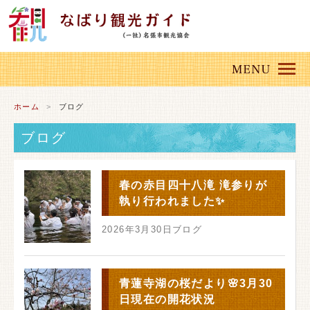
ホーム
ブログ
ブログ
春の赤目四十八滝 滝参りが
執り行われました✨
2026年3月30日
ブログ
青蓮寺湖の桜だより🌸3月30
日現在の開花状況